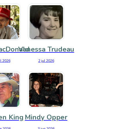
acDonald
Vanessa Trudeau
ul 2026
2 jul 2026
en King
Mindy Opper
un 2026
3 jun 2026