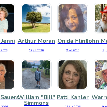
Jenni
Arthur Moran
Onida Flint
John M
l 2026
12 jul 2026
9 jul 2026
7 j
Sauers
William "Bill"
Patti Kahler
Warr
Simmons
n 2026
16 jun 2026
9 j