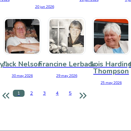
20 jun 2026
y"
Jack Nelson
Francine Lerback
Lois Hardin
Thompson
30 may 2026
29 may 2026
25 may 2026
1
2
3
4
5