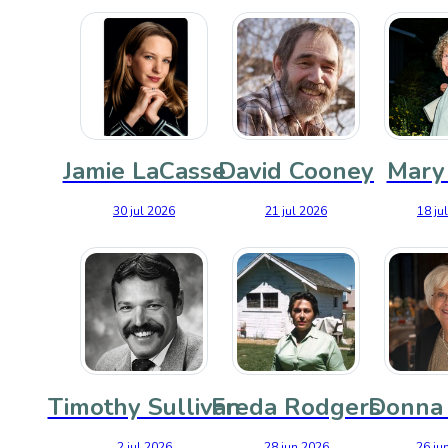
Jamie LaCasse
David Cooney
Mary 
30 jul 2026
21 jul 2026
18 ju
Timothy Sullivan
Freda Rodgers
Donna 
2 jul 2026
28 jun 2026
26 ju